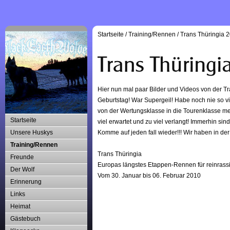
Startseite
/
Training/Rennen
/
Trans Thüringia 
Hier nun mal paar Bilder und Videos von der T
Geburtstag! War Supergeil! Habe noch nie so vi
von der Wertungsklasse in die Tourenklasse me
Startseite
viel erwartet und zu viel verlangt! Immerhin sin
Unsere Huskys
Komme auf jeden fall wieder!!! Wir haben in der
Training/Rennen
Trans Thüringia
Freunde
Europas längstes Etappen-Rennen für reinrassi
Der Wolf
Vom 30. Januar bis 06. Februar 2010
Erinnerung
Links
Heimat
Gästebuch